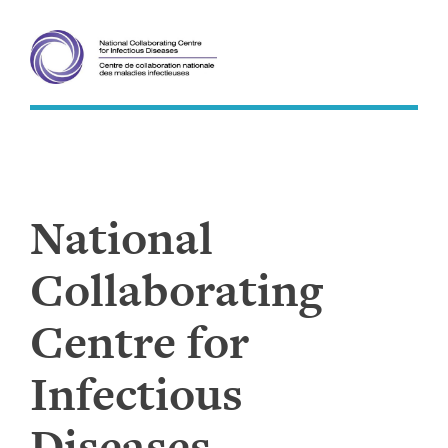
Skip
to
content
National
Collaborating
Centre for
Infectious
Diseases